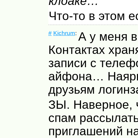
клоаке…
Что-то в этом е
#
Kichrum
:
А у меня в
Контактах хран
записи с телеф
айфона… Наяр
друзьям логинз
ЗЫ. Наверное, 
спам рассылать
приглашений на