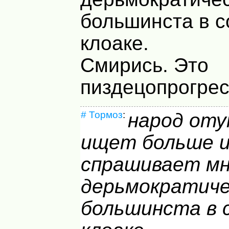
большинста в 
клоаке.
Смирись. Это
пиздецопрогрес
#
Тормоз
:
народ оту
ищет больше и
спрашивает мн
дерьмократиче
большинста в 