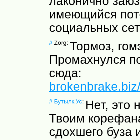
лаконично заюз
имеющийся пот
социальных сет
#
Zorg:
Тормоз, гом
Промахнулся по
сюда:
brokenbrake.bi
#
Бутылк.Ус
:
Нет, это 
Твоим корефан
сдохшего буза 