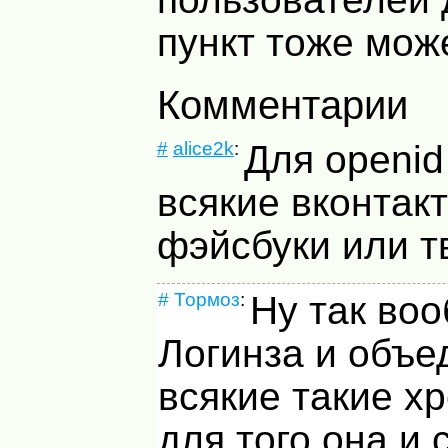
пункт тоже може
Комментарии
#
alice2k
:
Для openid
всякие вконтакт
фэйсбуки или т
#
Тормоз
:
Ну так во
Логинза и объе
всякие такие х
для того она и 