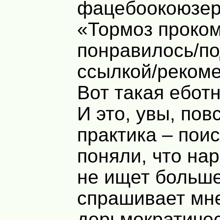
фацебоокоюзер
«Тормоз проко
понравилось/п
ссылкой/реком
Вот такая еботн
И это, увы, по
практика – пои
поняли, что нар
не ищет больше
спрашивает мн
дерьмократичес