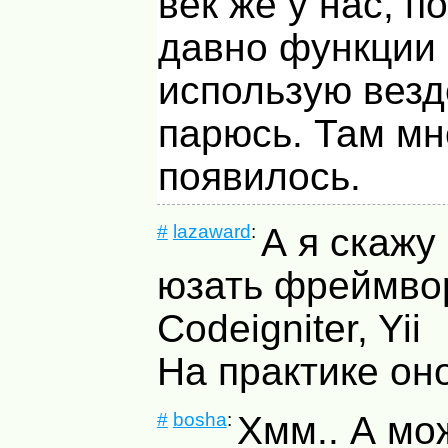
век же у нас, п
давно функции
использую везд
парюсь. Там мн
появилось.
#
lazaward
:
А я скажу
юзать фреймвор
Codeigniter, Yii
На практике он
#
bosha
:
Хмм.. А мо