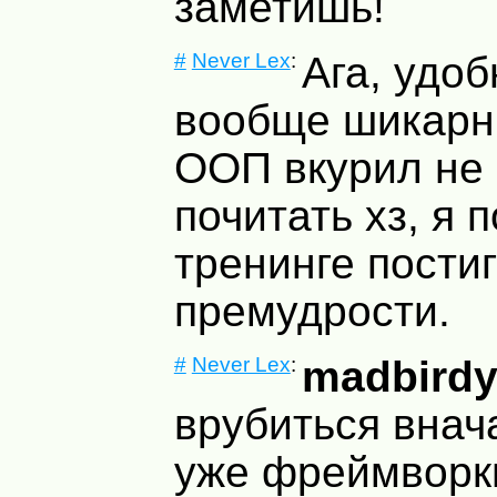
заметишь!
#
Never Lex
:
Ага, удо
вообще шикарн
ООП вкурил не 
почитать хз, я 
тренинге пости
премудрости.
#
Never Lex
:
madbirdy
врубиться внач
уже фреймворк