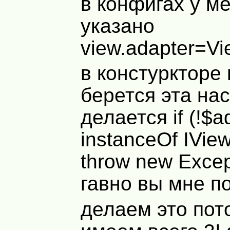
в конфигах у м
указано
view.adapter=V
в констуркторе
берется эта нас
делается if (!$a
instanceOf IVie
throw new Excep
гавно вы мне по
делаем это пот