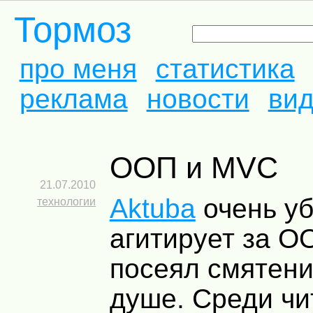
Тормоз
про меня
статистика
реклама
новости
ви
ООП и MVC
21.07.2010
Aktuba
очень у
технологии
агитирует за О
посеял смятени
душе. Среди чи