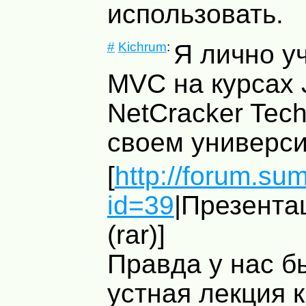
использовать.
#
Kichrum
:
Я лично у
MVC
на курсах 
NetCracker Tech
своем универси
[
http://forum.su
id=39
|Презент
(rar)]
Правда у нас б
устная лекция 