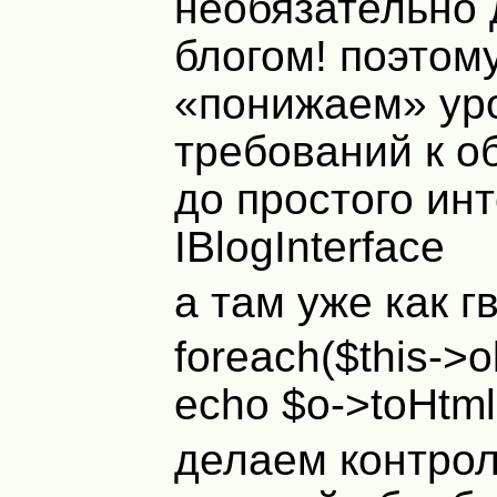
необязательно 
блогом! поэтом
«понижаем» ур
требований к о
до простого ин
IBlogInterface
а там уже как г
foreach($this->o
echo $o->toHtml(
делаем контрол