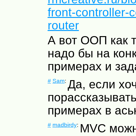
front-controller-c
router
А вот ООП как 
надо бы на кон
примерах и зад
#
Sam
:
Да, если хо
порассказывать
примерах в аськ
#
madbirdy
:
MVC
мож