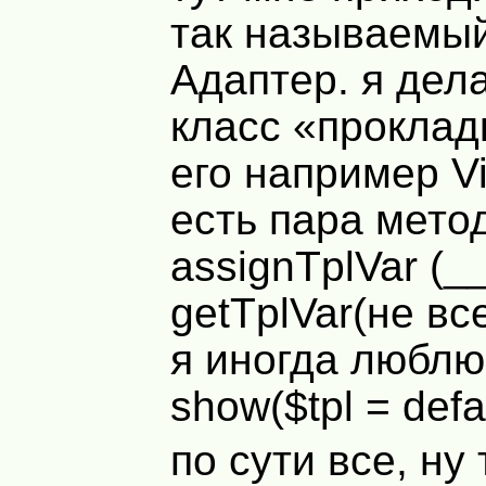
так называемый
Адаптер. я дел
класс «проклад
его например Vi
есть пара мето
assignTplVar (__
getTplVar(не вс
я иногда люблю 
show($tpl = defa
по сути все, н