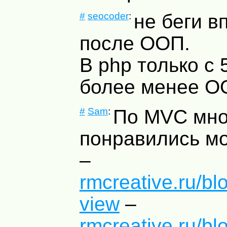
#
seocoder
:
не беги в
после ООП.
В php только с
более менее О
#
Sam
:
По
MVC
мно
понравились м
–
rmcreative.ru/bl
view
–
rmcreative.ru/bl