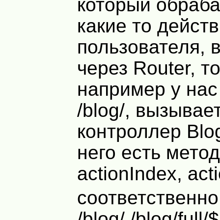
который обраб
какие то дейст
пользователя,
через Router, т
например у нас
/blog/, вызывае
контроллер Blog
него есть мето
actionIndex, acti
соответственно
/blog/ /blog/full/$