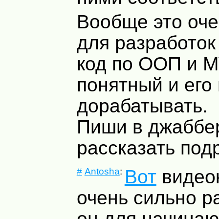
Вообще это оч
для разработок
код по ООП и
M
понятный и его
дорабатывать.
Пиши в джаббер
рассказать по
#
Antosha
:
Вот
видеок
очень сильно ра
он для начинаю