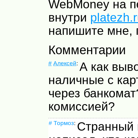
WebMoney на п
внутри
platezh.
напишите мне, 
Комментарии
#
Алексей
:
А как выв
наличные с кар
через банкомат
комиссией?
#
Тормоз
:
Странный 