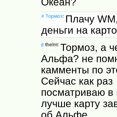
Океан?
#
Тормоз
:
Плачу WM,
деньги на карто
#
theInt:
Тормоз, а ч
Альфа? не пом
камменты по эт
Сейчас как раз
посматриваю в 
лучше карту за
об Альфе.