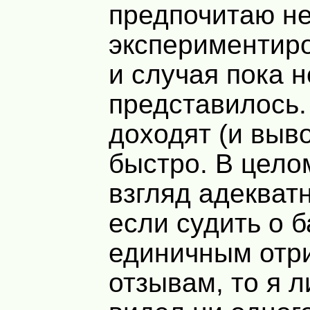
предпочитаю н
экспериментиро
и случая пока н
представилось.
доходят (и выв
быстро. В цело
взгляд адекват
если судить о б
единичным отр
отзывам, то я л