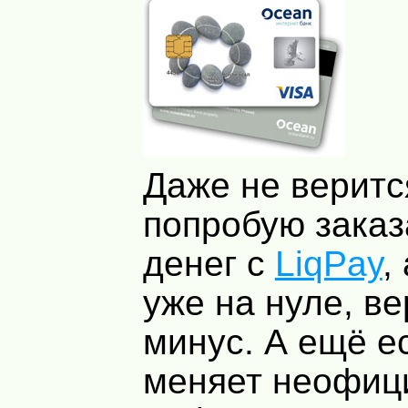
Даже не веритс
попробую заказ
денег с
LiqPay
,
уже на нуле, в
минус. А ещё е
меняет неофиц