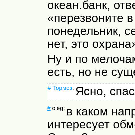
океан.банк, отв
«перезвоните в
понедельник, с
нет, это охран
Ну и по мелоча
есть, но не су
#
Тормоз
:
Ясно, спас
#
oleg:
в каком нап
интересует об