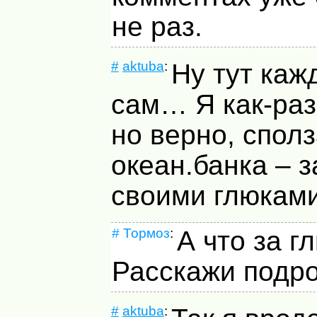
не раз.
#
aktuba
:
Ну тут каж
сам… Я как-раз
но верно, спол
океан.банка – з
своими глюка
#
Тормоз
:
А что за г
Расскажи подр
#
aktuba
: