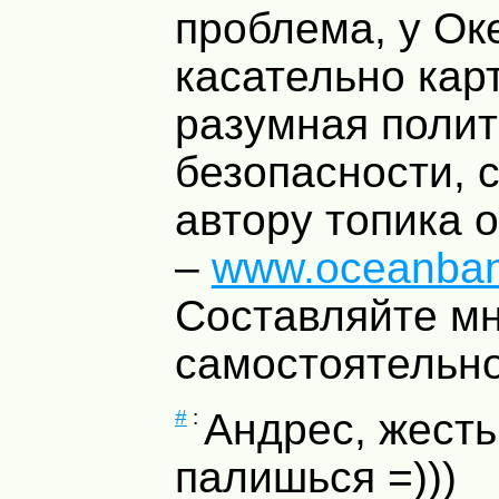
проблема, у Ок
касательно кар
разумная полит
безопасности, 
автору топика 
–
www.oceanban
Составляйте м
самостоятельно
#
:
Андрес, жесть
палишься =)))