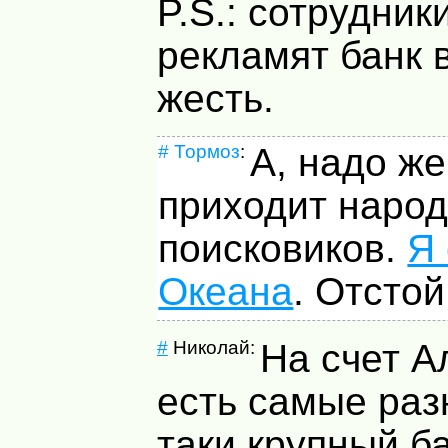
P.S.: сотрудник
рекламят банк 
жесть.
#
Тормоз
:
А, надо ж
приходит народ
поисковиков.
Я 
Океана
. Отстой
#
Николай:
На счет 
есть самые раз
таки крупный б