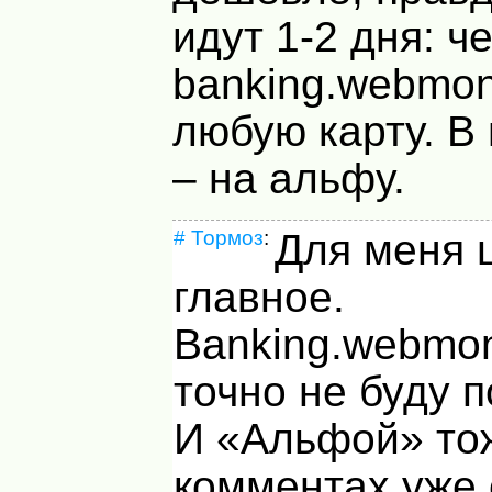
идут 1-2 дня: ч
banking.webmon
любую карту. В
– на альфу.
#
Тормоз
:
Для меня 
главное.
Banking.webmon
точно не буду п
И «Альфой» тож
комментах уже