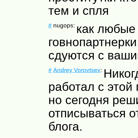
тем и спля
#
nugops:
как любые
говнопартнерки
сдуются с ваши
#
Andrey Vorovtsev
:
Никог
работал с этой 
но сегодня реш
отписываться от
блога.