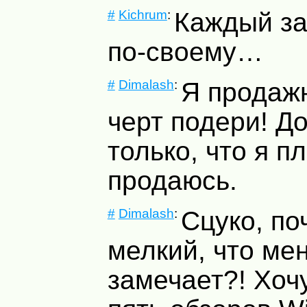
#
Kichrum
:
Каждый за
по-своему…
#
Dimalash
:
Я продажн
черт подери! Д
только, что я п
продаюсь.
#
Dimalash
:
Сцуко, по
мелкий, что мен
замечает?! Хоч