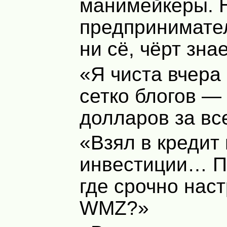
манимейкеры. 
предпринимател
ни сё, чёрт зна
«Я чиста вчера
сетко блогов —
долларов за вс
«Взял в кредит
инвестиции… П
где срочно нас
WMZ
?»