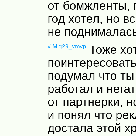
от бомжленты, 
год хотел, но вс
не поднималась
#
Mig29_vmvp
:
Тоже хо
поинтересовать
подумал что ты
работал и нега
от партнерки, 
и понял что ре
достала этой х