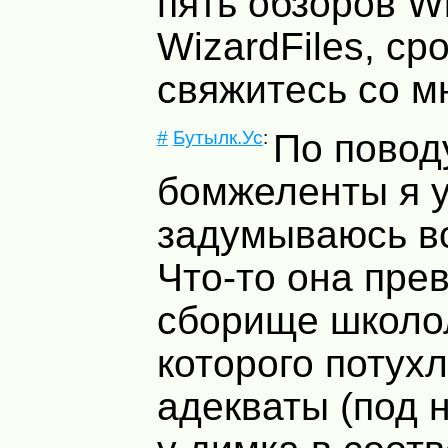
пять обзоров Wi
WizardFiles, ср
свяжитесь со м
#
Бутылк.Ус
:
По повод
бомжеленты я 
задумываюсь в
Что-то она пре
сборище школо
которого потух
адекваты (под н