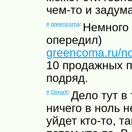
чем-то и задум
#
greencoma
:
Немного
опередил)
greencoma.ru/no
10 продажных п
подряд.
#
DimaX
:
Дело тут в 
ничего в ноль н
уйдет кто-то, т