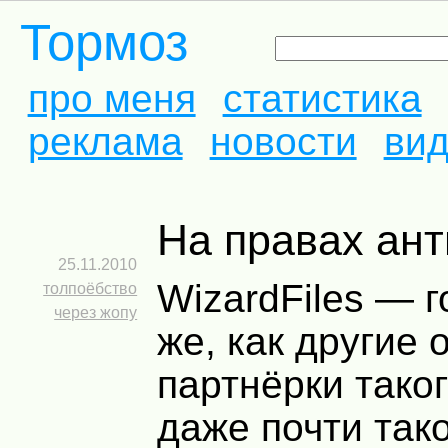
Тормоз
про меня
статистика
реклама
новости
ви
На правах а
25.11.2010
WizardFiles — г
толпоёбство
через жопу
же, как другие 
партнёрки таког
даже почти так