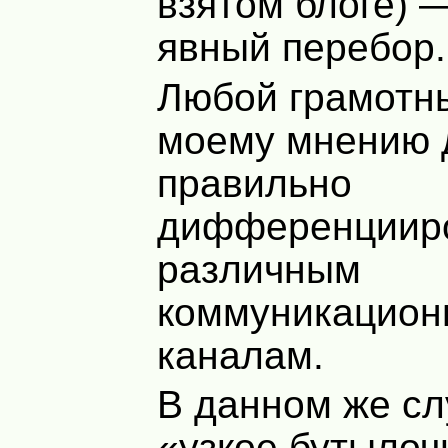
взятом блоге) —
явный перебор.
Любой грамотны
моему мнению 
правильно
дифференциир
различным
коммуникацио
каналам.
В данном же сл
«узкое бутылоч