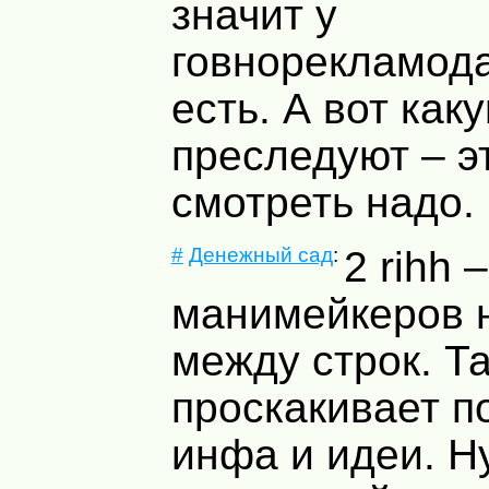
значит у
говнорекламод
есть. А вот как
преследуют – э
смотреть надо.
#
Денежный сад
:
2 rihh 
манимейкеров н
между строк. Т
проскакивает п
инфа и идеи. Н