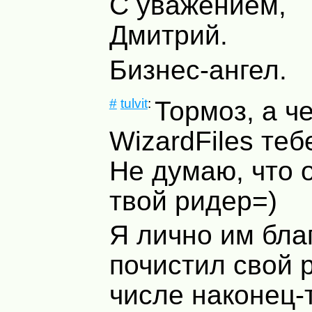
С уважением,
Дмитрий.
Бизнес-ангел.
#
tulvit
:
Тормоз, а ч
WizardFiles те
Не думаю, что 
твой ридер=)
Я лично им бла
почистил свой 
числе наконец-