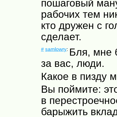
пошаговый ман
рабочих тем ник
кто дружен с го
сделает.
#
samlowry
:
Бля, мне 
за вас, люди.
Какое в пизду 
Вы поймите: эт
в перестроечно
барыжить вкла