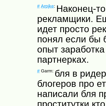
#
Arpjke
:
Наконец-то
рекламщики. Ещ
идет просто ре
понял если бы
опыт заработка
партнерках.
#
Garm:
бля в ридер
блогеров про е
написали бля п
проститутки кто