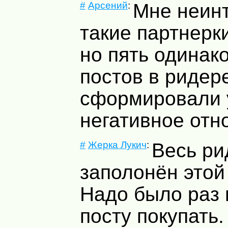
#
Арсений
:
Мне неин
такие партнерк
но пять одинак
постов в ридер
сформировали 
негативное отн
#
Жерка Лукич
:
Весь ри
заполонён этой
Надо было раз 
посту покупать.