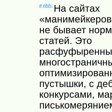
#
rihh
:
На сайтах
«манимейкеров
не бывает нор
статей. Это
расфуфыренны
многостраничны
оптимизирован
пустышки, с д
конкурсами, м
писькомеряние