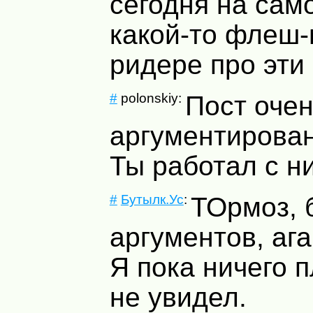
сегодня на сам
какой-то флеш-
ридере про эти
#
polonskiy:
Пост оче
аргументирован
Ты работал с н
#
Бутылк.Ус
:
ТОрмоз, 
аргументов, аг
Я пока ничего п
не увидел.