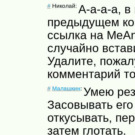
#
Николай:
А-а-а-а, 
предыдущем к
ссылка на MeA
случайно встав
Удалите, пожал
комментарий то
#
Малашкин
:
Умею рез
Засовывать его 
откусывать, пе
затем глотать.