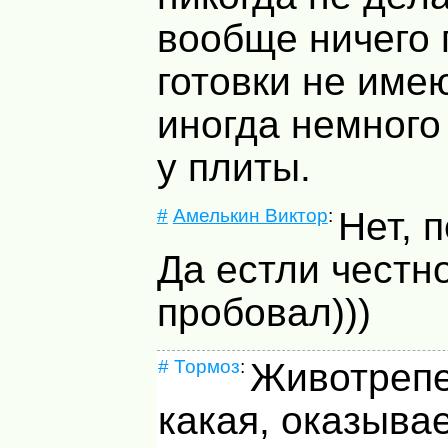
вообще ничего 
готовки не име
иногда немного
у плиты.
#
Амелькин Виктор
:
Нет, 
Да естли честно
пробовал)))
#
Тормоз
:
Животреп
какая, оказывае