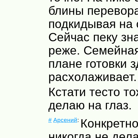
блины перевор
подкидывая на 
Сейчас пеку зн
реже. Семейная
плане готовки 
расхолаживает.
Кстати тесто то
делаю на глаз.
#
Арсений
:
Конкретн
никогда не дел