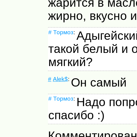
жарится в масл
жирно, вкусно и
#
Тормоз
:
Адыгейски
такой белый и 
мягкий?
#
Alek$
:
Он самый
#
Тормоз
:
Надо попр
спасибо :)
Комментирован