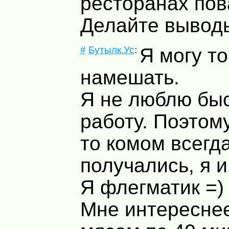
ресторанах пов
Делайте вывод
#
Бутылк.Ус
:
Я могу то
намешать.
Я не люблю бы
работу. Поэтом
то комом всегд
получались, я и
Я флегматик =)
Мне интереснее