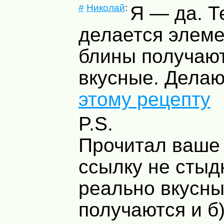
#
Николай
:
Я — да. Т
делается элеме
блины получают
вкусные. Дела
этому рецепту
P.S.
Прочитал ваш
ссылку не стыдн
реально вкусн
получаются и б)