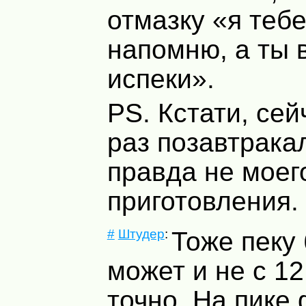
отмазку «я теб
напомню, а ты 
испеки».
PS. Кстати, сей
раз позавтрака
правда не моег
приготовления.
#
Штудер
:
Тоже пеку
может и не с 12
точно. На пике