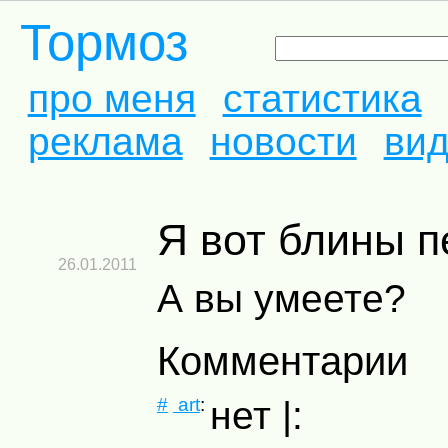
Тормоз
про меня
статистика
реклама
новости
ви
Я вот блины пе
26.01.2011
А вы умеете?
Комментарии
#
art
:
нет |: