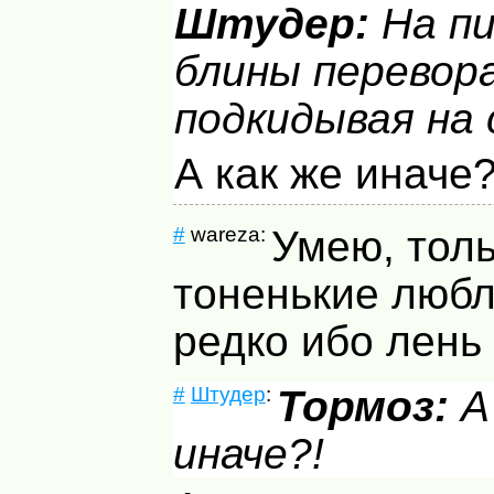
Штудер:
На п
блины перевор
подкидывая на 
А как же иначе?
#
wareza:
Умею, толь
тоненькие любл
редко ибо лень 
#
Штудер
:
Тормоз:
А
иначе?!