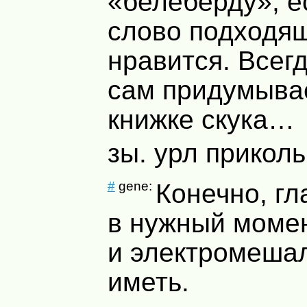
«белеберду», е
слово подходящ
нравится. Всег
сам придумыва
книжке скука…
зы. урл прикол
#
gene:
Конечно, гл
в нужный моме
и электромешал
иметь.