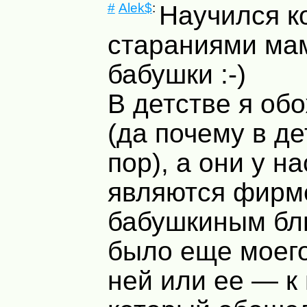
#
Alek$
:
Научился к
стараниями ма
бабушки :-)
В детстве я об
(да почему в де
пор), а они у на
являются фир
бабушкиным бл
было еще моего
ней или ее — к