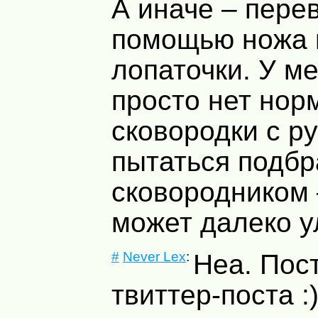
А иначе – пере
помощью ножа 
лопаточки. У м
просто нет нор
сковородки с ру
пытаться подбр
сковородником 
может далеко у
#
Never Lex
:
Неа. Пос
твиттер-поста :)