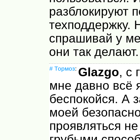
разблокируют п
техподдержку. 
спрашивай у ме
они так делают.
#
Тормоз
:
Glazgo
, с
мне давно всё 
беспокойся. А з
моей безопасн
проявляться не
грубыми спосо