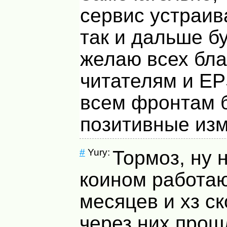
сервис устраива
так и дальше бу
желаю всех бла
читателям и
EP
всем фронтам б
позитивные из
#
Yury:
Тормоз, ну н
коином работа
месяцев и хз ск
через них прош