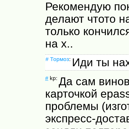
Рекомендую по
делают чтото на
только кончилс
на х..
#
Тормоз
:
Иди ты нах
#
kp:
Да сам винов
карточкой epas
проблемы (изго
экспресс-доста