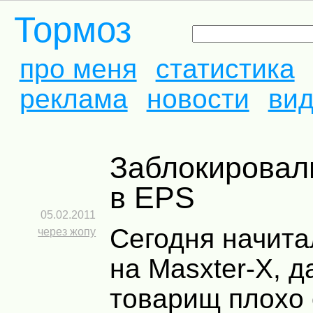
Тормоз
про меня
статистика
реклама
новости
ви
Заблокировали аккаунт
в EPS
05.02.2011
Сегодня начит
через жопу
на Masxter-X, 
товарищ плохо