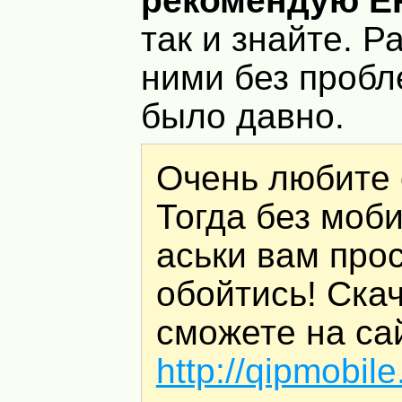
рекомендую
E
так и знайте. Р
ними без пробл
было давно.
Очень любите
Тогда без моб
аськи вам про
обойтись! Ска
сможете на са
http://qipmobile