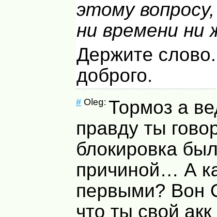
этому вопросу,
ни времени ни 
Держите слово.
доброго.
#
Oleg:
Тормоз а ве
правду ты гово
блокировка бы
причиной… А к
первыми? Вон C
что ты свой акк