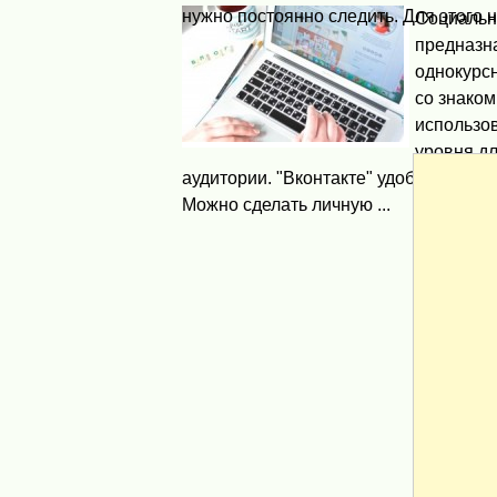
нужно постоянно следить. Для этого на
Социальна
предназн
однокурс
со знаком
использов
уровня д
аудитории. "Вконтакте" удобен для п
Можно сделать личную ...