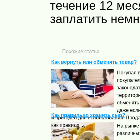
течение 12 мес
заплатить немн
Похожие статьи:
Как вернуть или обменять товар?
Покупая в
покупател
законода
территори
обменять
даже если
Как правильно хранить сыр?
и пригоден для использования. Прод
как правило, ...
На рынке
различных