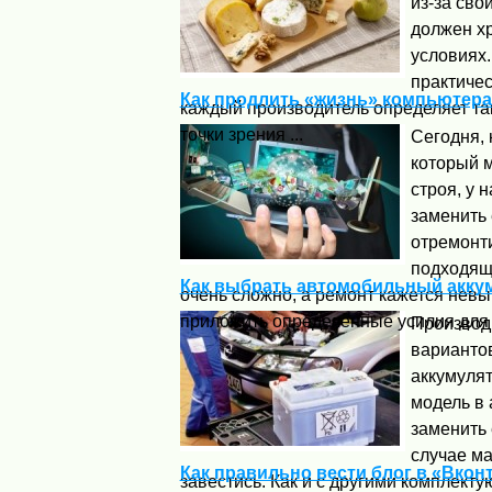
из-за сво
должен хр
условиях.
практичес
Как продлить «жизнь» компьютер
каждый производитель определяет та
точки зрения ...
Сегодня, 
который м
строя, у 
заменить 
отремонти
подходящ
Как выбрать автомобильный акку
очень сложно, а ремонт кажется невы
приложить определенные усилия для .
Производ
варианто
аккумуля
модель в 
заменить 
случае м
Как правильно вести блог в «Вкон
завестись. Как и с другими комплект