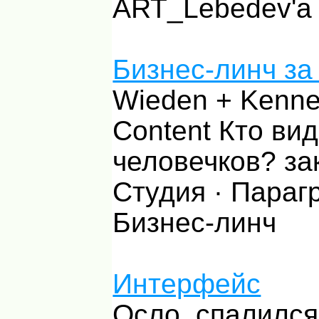
ART_Lebedev'а
Бизнес-линч за
Wieden + Kenne
Content Кто ви
человечков? за
Студия · Параг
Бизнес-линч
Интерфейс
Осло, спалился