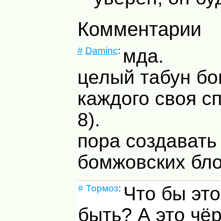
Комментарии
#
Daminc
:
мда.
целый табун бо
каждого своя с
8).
пора создавать
бомжовских бло
#
Тормоз
:
Что бы это
быть? А это чё