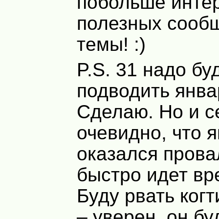
побольше инте
полезных сооб
темы! :)
P.S. 31 надо бу
подводить янва
Сделаю. Но и с
очевидно, что 
оказался прова
быстро идет вр
Буду рвать ког
– уверен, он бу