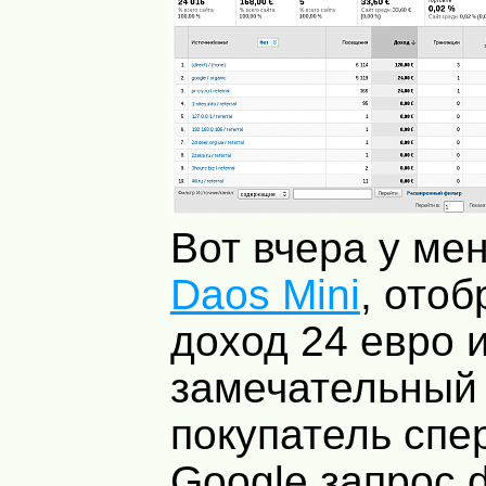
Вот вчера у ме
Daos Mini
, ото
доход 24 евро и
замечательный
покупатель спе
Google запрос d