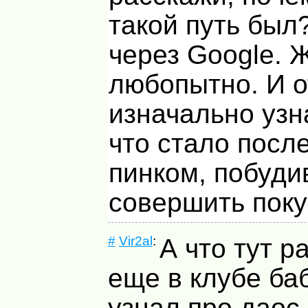
такой путь был?
через Google. 
любопытно. И о
изначально узн
что стало посл
пинком, побуд
совершить поку
#
Vir2al
:
А что тут р
еще в клубе ба
узнал про даос,