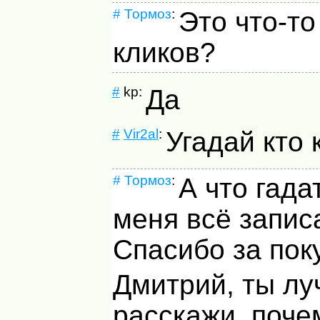
#
Тормоз
:
Это что-то
кликов?
#
kp:
Да
#
Vir2al
:
Угадай кто 
#
Тормоз
:
А что гада
меня всё записа
Спасибо за поку
Дмитрий, ты л
расскажи, поче