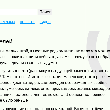
реклама
новости
видео
телей
л ещё мальчишкой, в местных радиомагазинах мало что можн
было — родители жили небогато, а сам я почему-то не сообра
ь куча нереализованных задумок.
купить кое-что (расскажу в следующей заметке), и завис на
 Там есть всё. И моторчики, такие маленькие, о которых я 
офонов десятки видов, светодиодов всевозможных вообще
и, тумблеры, датчики, оптопары, камеры, экраны, микродре
танции, пистолеты для термоклея… В общем, полнейшее
не было раньше.
лось ощущение неисполненных мечтаний. Возможно, буду