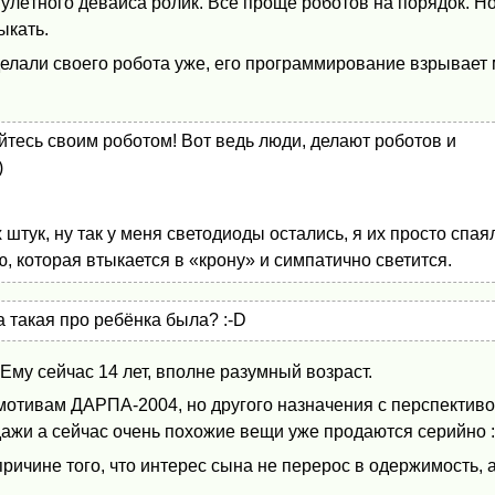
улётного девайса ролик. Всё проще роботов на порядок. Но
ыкать.
сделали своего робота уже, его программирование взрывает 
айтесь своим роботом! Вот ведь люди, делают роботов и
)
штук, ну так у меня светодиоды остались, я их просто спая
, которая втыкается в «крону» и симпатично светится.
 такая про ребёнка была? :-D
Ему сейчас 14 лет, вполне разумный возраст.
мотивам ДАРПА-2004, но другого назначения с перспектив
ажи а сейчас очень похожие вещи уже продаются серийно :
ричине того, что интерес сына не перерос в одержимость, а