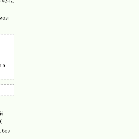
 чё-та
мозг
л в
ой
(
 без