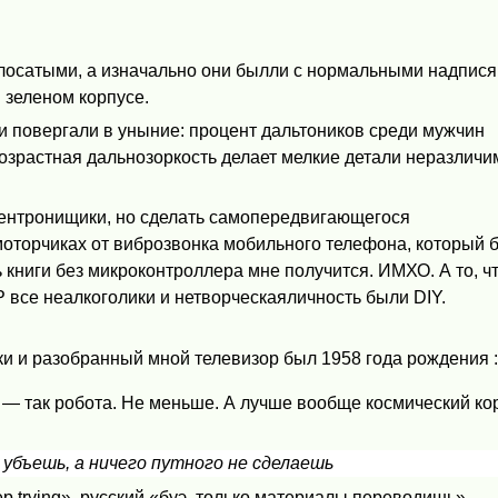
олосатыми, а изначально они былли с нормальными надпис
 зеленом корпусе.
и повергали в уныние: процент дальтоников среди мужчин
возрастная дальнозоркость делает мелкие детали неразлич
элентронищики, но сделать самопередвигающегося
моторчиках от виброзвонка мобильного телефона, который б
ь книги без микроконтроллера мне получится. ИМХО. А то, чт
Р все неалкоголики и нетворческаяличность были
DIY
.
 и разобранный мной телевизор был 1958 года рождения :
ь — так робота. Не меньше. А лучше вообще космический ко
 убъешь, а ничего путного не сделаешь
ep trying», русский «буэ, только материалы переводишь».