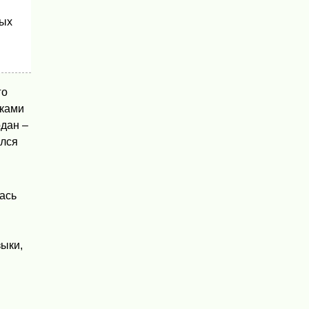
бых
го
нками
одан –
ался
ась
зыки,