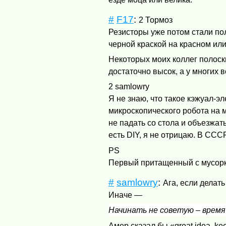
#
F17
:
2 Тормоз
Резисторы уже потом стали п
черной краской на красном или
Некоторых моих коллег полоск
достаточно высок, а у многих 
2 samlowry
Я не знаю, что такое кэжуал-
микроскопического робота на 
не падать со стола и объезжат
есть
DIY
, я не отрицаю. В ССС
PS
Первый притащенный с мусорки
#
samlowry
:
Ага, если делат
Иначе —
Начинать не советую – время
Амер сказал бы «great idea, ke