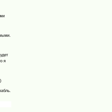
ями
имыми.
удет
о я
)
рабль.