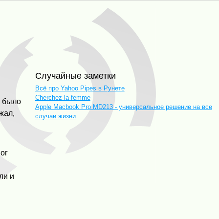
Случайные заметки
Всё про Yahoo Pipes в Рунете
Cherchez la femme
о было
Apple Macbook Pro MD213 - универсальное решение на все
жал,
случаи жизни
мог
ли и