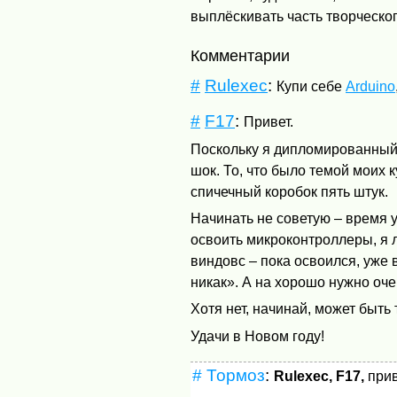
выплёскивать часть творческог
Комментарии
#
Rulexec
:
Купи себе
Arduino
#
F17
:
Привет.
Поскольку я дипломированный 
шок. То, что было темой моих 
спичечный коробок пять штук.
Начинать не советую – время у
освоить микроконтроллеры, я 
виндовс – пока освоился, уже 
никак». А на хорошо нужно оч
Хотя нет, начинай, может быть
Удачи в Новом году!
#
Тормоз
:
Rulexec, F17,
прив