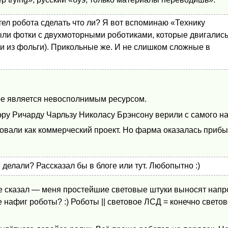
отел робота сделать что ли? Я вот вспоминаю «Технику
ыли фотки с двухмоторными роботиками, которые двигались
и из фольги). Прикольные же. И не слишком сложные в
рое является невосполнимым ресурсом.
сэру Ричарду Чарльзу Николасу Брэнсону верили с самого н
овали как коммерческий проект. Но фарма оказалась приб
 делали? Рассказал бы в блоге или тут. Любопытно :)
же сказал — меня простейшие световые штуки выносят напр
е нафиг роботы? :) Роботы || световое ЛСД = конечно свето