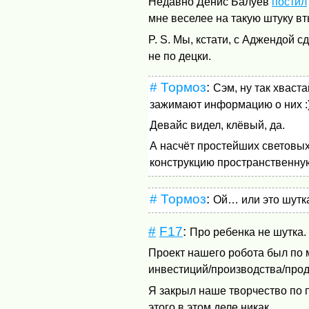
Недавно Денис Балуев
постил
мне веселее на такую штуку вт
P. S. Мы, кстати, с Аджендой 
не по децки.
#
Тормоз
:
Сэм, ну так хваст
зажимают информацию о них :
Девайс видел, клёвый, да.
А насчёт простейших световых 
конструкцию пространственную
#
Тормоз
:
Ой… или это шутка
#
F17
:
Про ребенка не шутка. 
Проект нашего робота был по 
инвестиций/производства/прод
Я закрыл наше творчество по п
этого в этом деле никак.