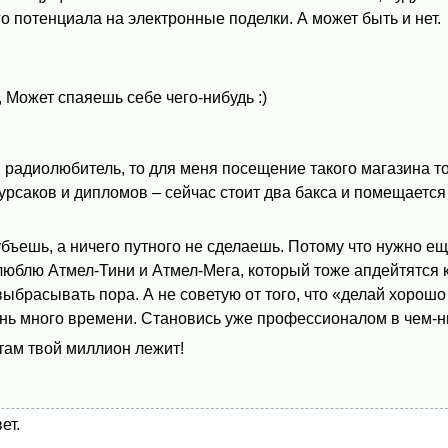
о потенциала на электронные поделки. А может быть и нет.
, Может спаяешь себе чего-нибудь :)
радиолюбитель, то для меня посещение такого магазина т
курсаков и дипломов – сейчас стоит два бакса и помещается
бъешь, а ничего путного не сделаешь. Потому что нужно е
люблю Атмел-Тини и Атмел-Мега, который тоже апдейтятся 
выбрасывать пора. А не советую от того, что «делай хорошо
ень много времени. Становись уже профессионалом в чем-н
 там твой миллион лежит!
ет.