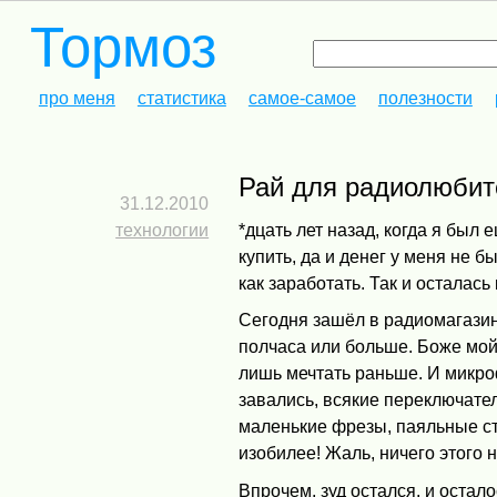
Тормоз
про меня
статистика
самое-самое
полезности
Рай для радиолюби
31.12.2010
технологии
*дцать лет назад, когда я бы
купить, да и денег у меня не 
как заработать. Так и осталас
Сегодня зашёл в радиомагазин 
полчаса или больше. Боже мой!
лишь мечтать раньше. И микр
завались, всякие переключател
маленькие фрезы, паяльные с
изобилее! Жаль, ничего этого 
Впрочем, зуд остался, и оста