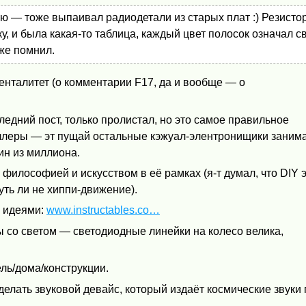
ню — тоже выпаивал радиодетали из старых плат :) Резисто
у, и была какая-то таблица, каждый цвет полосок означал с
же помнил.
енталитет (о комментарии F17, да и вообще — о
ледний пост, только пролистал, но это самое правильное
оллеры — эт пущай остальные кэжуал-элентронищики заним
ин из миллиона.
 с философией и искусством в её рамках (я-т думал, что
DIY
э
чуть ли не хиппи-движение).
а идеями:
www.instructables.co…
ы со светом — светодиодные линейки на колесо велика,
ль/дома/конструкции.
сделать звуковой девайс, который издаёт космические звуки