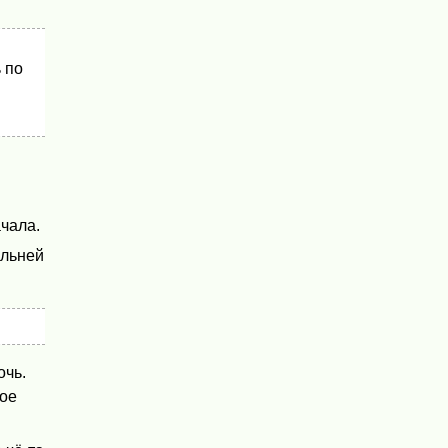
 по
ачала.
ыльней
очь.
вое