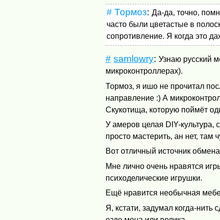
#
Тормоз
:
Да-да, точно, пом
часто были цветастые в полоск
сопротивление. Я когда это да
#
samlowry
:
Узнаю русский м
микроконтроллерах).
Тормоз, я ишо не прочитал пос
направление :) А микроконтр
Скукотища, которую поймёт од
У амеров целая
DIY
-культура,
просто мастерить, ан нет, там 
Вот отличный источник обмен
Мне лично очень нравятся игр
психоделические игрушки.
Ещё нравится необычная мебе
Я, кстати, задумал когда-нить 
езде моца или велика.