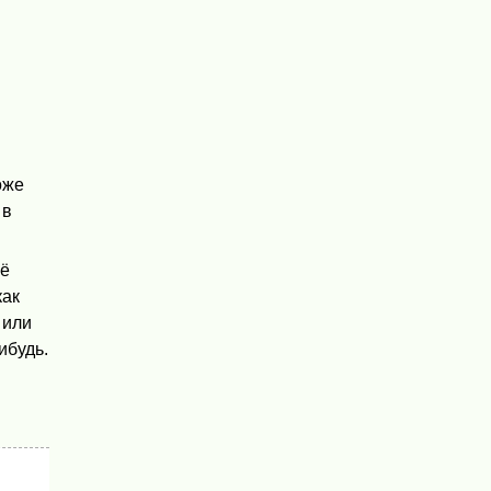
оже
 в
щё
как
 или
ибудь.