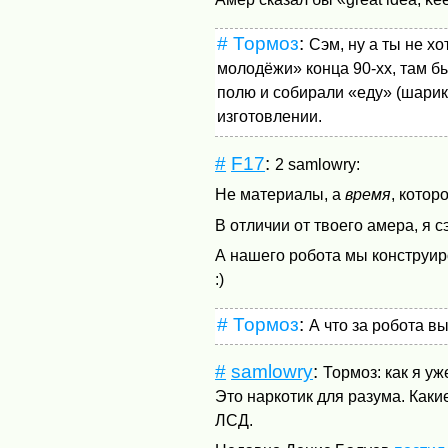
#
Тормоз
:
Сэм, ну а ты не х
молодёжи» конца 90-хх, там б
полю и собирали «еду» (шарик
изготовлении.
#
F17
:
2 samlowry:
Не материалы, а
время
, кото
В отличии от твоего амера, я 
А нашего робота мы конструир
:)
#
Тормоз
:
А что за робота вы
#
samlowry
:
Тормоз: как я у
Это наркотик для разума. Каки
ЛСД.