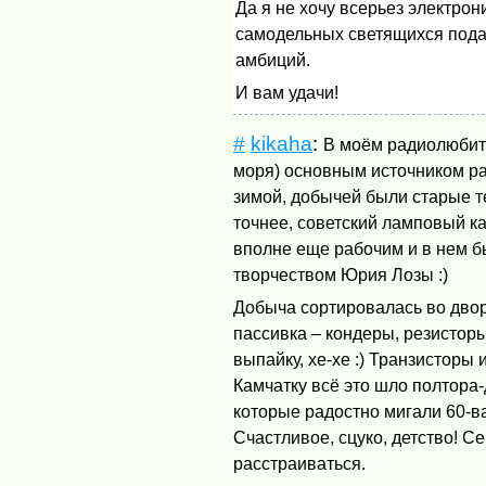
Да я не хочу всерьез электрон
самодельных светящихся подар
амбиций.
И вам удачи!
#
kikaha
:
В моём радиолюбите
моря) основным источником ра
зимой, добычей были старые т
точнее, советский ламповый к
вполне еще рабочим и в нем бы
творчеством Юрия Лозы :)
Добыча сортировалась во двор
пассивка – кондеры, резистор
выпайку, хе-хе :) Транзисторы
Камчатку всё это шло полтора-
которые радостно мигали 60-в
Счастливое, сцуко, детство! С
расстраиваться.