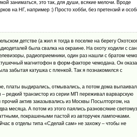
икой заниматься, это так, для души, всякие мелочи. Вроде
ков на НГ, например :) Просто хобби, без претензий и осо
льском детстве (а жил я тогда в поселке на берегу Охотско
диодеталей была свалка на окраине. На охоту ходили с са
елевизоры, радиоприемники, один раз нашли с братом чем
атушечный магнитофон в форм-факторе чемодана. Он оказ
ла забытая катушка с пленкой. Так я познакомился с
е, платы выдирались, отмывались, а потом дома выпаивал
ы – редкий транзистор из серии МП переживал варварскую
 и прочий актив заказывались из Москвы Посылторгом, на
два месяца. А потом из этого паялись разновсякие светому
аттными, покрашеными пастой из авторучек лампочками.
ейчас в отделы типа «Сделай сам» не захожу – чтобы не