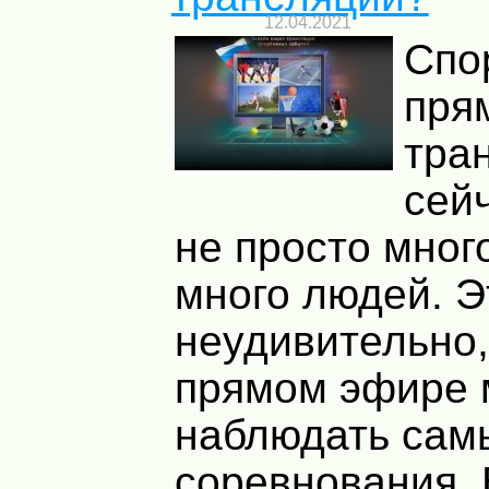
12.04.2021
Спо
пря
тра
сей
не просто много
много людей. Э
неудивительно,
прямом эфире
наблюдать сам
соревнования.