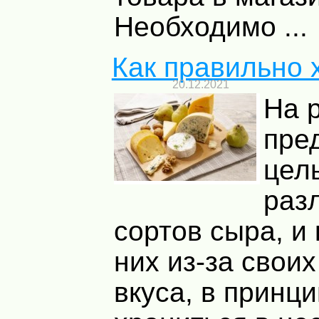
Необходимо ...
Как правильно 
20.12.2021
На 
пре
цел
раз
сортов сыра, и
них из-за своих
вкуса, в принц