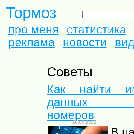
Тормоз
про меня
статистика
реклама
новости
ви
Советы
Как найти и
данных те
номеров
20.08.2022
В н