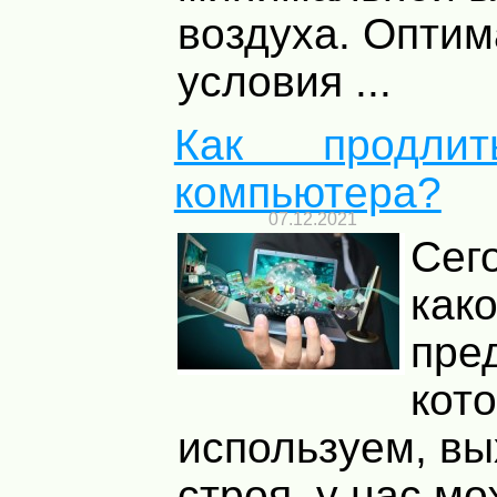
воздуха. Опти
условия ...
Как продлит
компьютера?
07.12.2021
Сего
како
пре
кот
используем, вы
строя, у нас мо