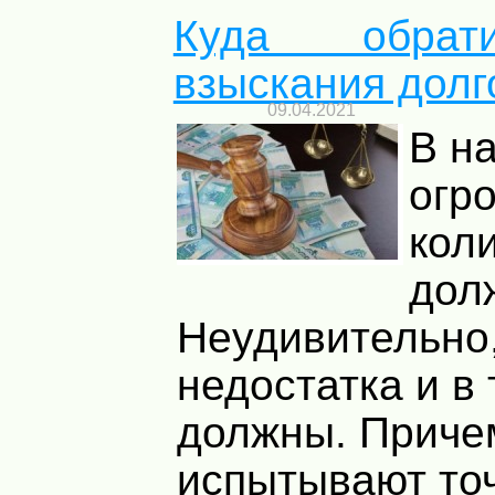
Куда обрат
взыскания долг
09.04.2021
В н
огр
кол
дол
Неудивительно,
недостатка и в 
должны. Приче
испытывают точ