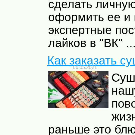
сделать личную
оформить ее и 
экспертные пос
лайков в "ВК" ..
Как заказать с
06.05.2021
Суш
наш
пов
жиз
раньше это бл