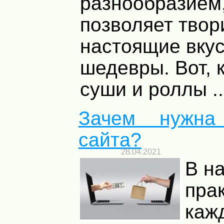
разнообразием,
позволяет твор
настоящие вку
шедевры. Вот, 
суши и роллы ..
Зачем нужна 
сайта?
28.04.2021
В н
пра
каж